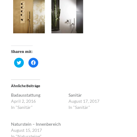
Sharen mit:
Klick,
Klick,
um
um
über
auf
Twitter
Facebook
zu
zu
teilen
teilen
(Wird
(Wird
Ähnliche Beiträge
in
in
neuem
neuem
Fenster
Fenster
Badausstattung
Sanitär
geöffnet)
geöffnet)
April 2, 2016
August 17, 2017
In "Sanitär"
In "Sanitär"
Naturstein – Innenbereich
August 15, 2017
In "Natursteine"