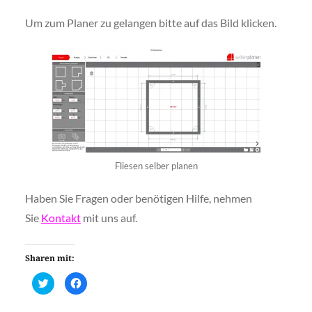
Um zum Planer zu gelangen bitte auf das Bild klicken.
Fliesen selber planen
Haben Sie Fragen oder benötigen Hilfe, nehmen
Sie
Kontakt
mit uns auf.
Sharen mit:
Klick,
Klick,
um
um
über
auf
Twitter
Facebook