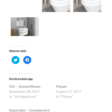
Sharen mit:
Klick,
Klick,
um
um
über
auf
Twitter
Facebook
zu
zu
teilen
teilen
(Wird
(Wird
Ähnliche Beiträge
in
in
neuem
neuem
Fenster
Fenster
VIA – Zementfliesen
Fliesen
geöffnet)
geöffnet)
September 28, 2017
August 17, 2017
In "Verlegeplaner"
In "Fliesen"
Naturstein – Innenbereich