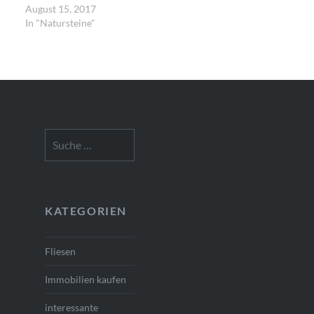
August 15, 2017
In "Natursteine"
Suche
nach:
KATEGORIEN
Fliesen
Immobilien kaufen
interessante