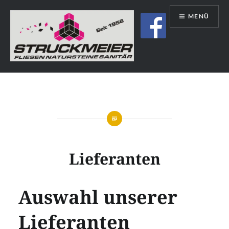
Direkt
MENÜ
zum
Inhalt
Struckmeier | Fliesen | Natursteine |
Sanitär | Immobilien
Lieferanten
Auswahl unserer
Lieferanten