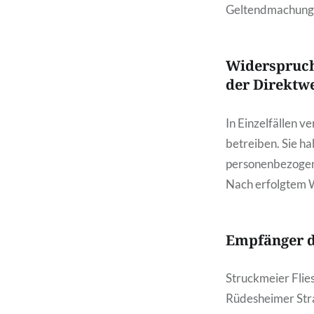
Geltendmachung,
Widerspruch
der Direktw
In Einzelfällen 
betreiben. Sie h
personenbezogen
Nach erfolgtem 
Empfänger d
Struckmeier Fli
Rüdesheimer Str