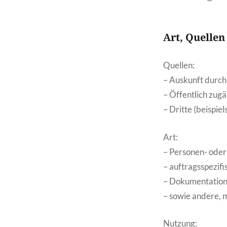
Art, Quelle
Quellen:
– Auskunft durch
– Öffentlich zugä
– Dritte (beispie
Art:
– Personen- ode
– auftragsspezif
– Dokumentations
– sowie andere, 
Nutzung: