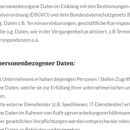
 personenbezogene Daten im Einklang mit den Bestimmungen 
ndverordnung (DSGVO) und dem Bundesdatenschutzgesetz (
.g. Daten z.B. Terminvereinbarungen, geschäftliche Korrespon
ie o.g. Daten, wie in der Vergangenheit praktiziert, z.B Ter
rrespondenzen o.ä.
personenbezogener Daten:
s Unternehmens erhalten diejenigen Personen / Stellen Zugriff
 Daten, welche sie zur Erfüllung Ihrer unternehmerischen un
en.
te externe Dienstleister (z.B. Speditionen, IT-Dienstleister) e
e Daten im Rahmen von Auftragsverarbeitungsverhältnissen
r gesetzlichen Verpflichtungen werden entsprechende relev
e Daten an Behörden weitergegeben.