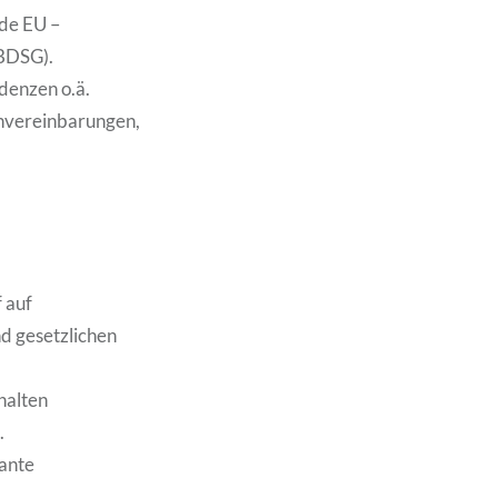
de EU –
BDSG).
denzen o.ä.
minvereinbarungen,
 auf
d gesetzlichen
rhalten
.
ante