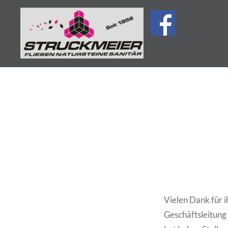
Direkt
zum
Inhalt
Struckmeier | Fliesen | Na
Vielen Dank für 
Geschäftsleitung