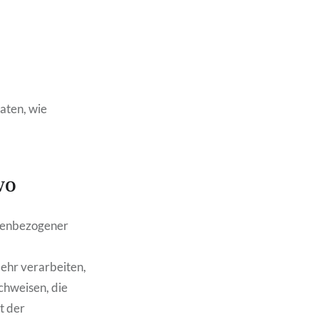
aten, wie
GVO
onenbezogener
ehr verarbeiten,
chweisen, die
t der