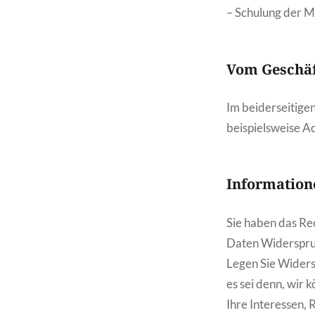
– Schulung der M
Vom Geschäf
Im beiderseitige
beispielsweise A
Information
Sie haben das Re
Daten Widerspru
Legen Sie Widers
es sei denn, wir
Ihre Interessen,