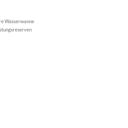
are Wasserwanne
istungsreserven