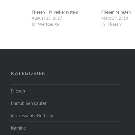
Fliesen – Nivelliersystem
Fliesen reinigen
August 15, 2017
März 29, 2018
In "Werkzeuge"
In "Fliesen"
KATEGORIEN
Fliesen
Immobilien kaufen
interessante Beiträge
Kamine