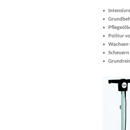
Intensivr
Grundbeh
Pflegeöl
Politur 
Wachsen 
Scheuern 
Grundrei