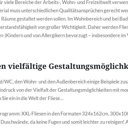
ür viele Bereiche der Arbeits-, Wohn- und Freizeitwelt verwe
ial muss unterschiedlichen Qualitätsansprüchen gerecht wer
 Räume gestaltet werden sollen. Im Wohnbereich und bei Ba
rstandsfähigkeit von großer Wichtigkeit. Daher werden Flie
ein-)Kindern und von Allergikern bevorzugt – insbesondere im 
en vielfältige Gestaltungsmöglich
d/WC, den Wohn- und den Außenbereich einige Beispiele zus
Eindruck von der Vielfalt der Gestaltungsmöglichkeiten mit mo
 Sie ein in die Welt der Fliese…
m Programm: XXL-Fliesen in den Formaten 324x162cm, 300x
ür Duschwände, da keine Fugen und somit leichter zu reinigen! 