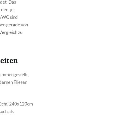
ndet. Das
den, je
d/WC sind
sen gerade von
Vergleich zu
keiten
ammengestellt,
dernen Fliesen
100cm, 240x120cm
Auch als