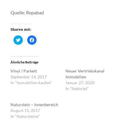
Quelle: Repabad
Sharen mit:
Klick,
Klick,
um
um
über
auf
Twitter
Facebook
zu
zu
teilen
teilen
(Wird
(Wird
Ähnliche Beiträge
in
in
neuem
neuem
Fenster
Fenster
Vinyl / Parkett
Neuer Vertriebskanal
geöffnet)
geöffnet)
September 14, 2017
Immobilien
In "Immobilien kaufen"
Januar 27, 2020
In "featured"
Naturstein – Innenbereich
August 15, 2017
In "Natursteine"