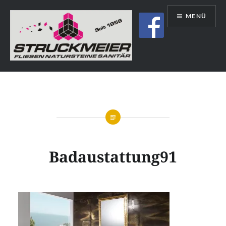
Direkt
MENÜ
zum
Inhalt
Struckmeier | Fliesen | Natursteine |
Sanitär | Immobilien
Badaustattung91