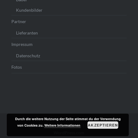
Kundenbilder
Partner
Lieferanten
Impressum
Datenschutz
Fotos
Durch die weitere Nutzung der Seite stimmst du der Verwendung
AKZEPTIEREN
von Cookies zu.
Weitere Informationen
Stolz präsentiert von WordPress
|
Theme: Dyad von
WordPress.com