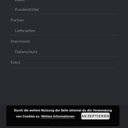
Kundenbilder
Partner
Lieferanten
Impressum
Datenschutz
Fotos
Durch die weitere Nutzung der Seite stimmst du der Verwendung
AKZEPTIEREN
von Cookies zu.
Weitere Informationen
Stolz präsentiert von WordPress
|
Theme: Dyad von
WordPress.com