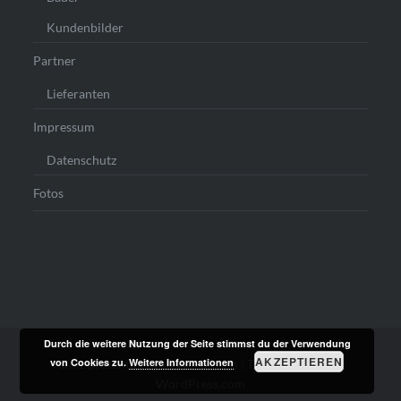
Kundenbilder
Partner
Lieferanten
Impressum
Datenschutz
Fotos
Durch die weitere Nutzung der Seite stimmst du der Verwendung
AKZEPTIEREN
von Cookies zu.
Weitere Informationen
Stolz präsentiert von WordPress
|
Theme: Dyad von
WordPress.com