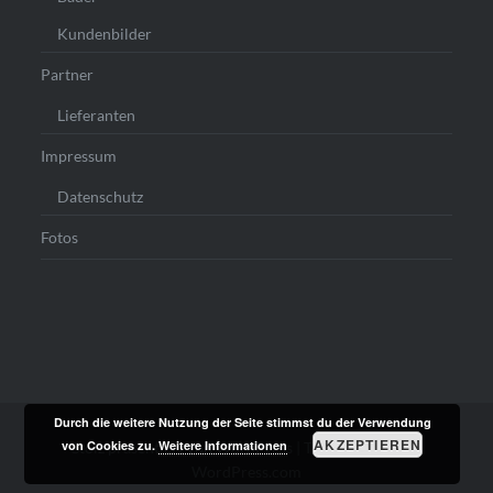
Kundenbilder
Partner
Lieferanten
Impressum
Datenschutz
Fotos
Durch die weitere Nutzung der Seite stimmst du der Verwendung
AKZEPTIEREN
von Cookies zu.
Weitere Informationen
Stolz präsentiert von WordPress
|
Theme: Dyad von
WordPress.com