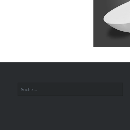
Suche
nach: