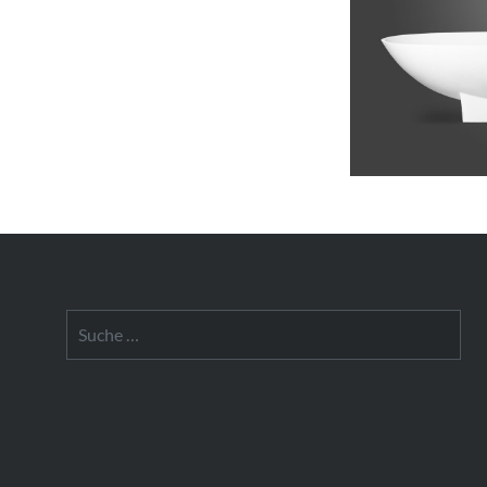
Suche
nach: