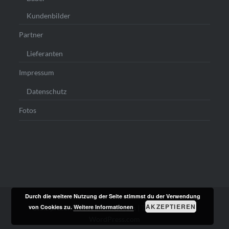
Kundenbilder
Partner
Lieferanten
Impressum
Datenschutz
Fotos
Durch die weitere Nutzung der Seite stimmst du der Verwendung
AKZEPTIEREN
von Cookies zu.
Weitere Informationen
Stolz präsentiert von WordPress
|
Theme: Dyad von
WordPress.com