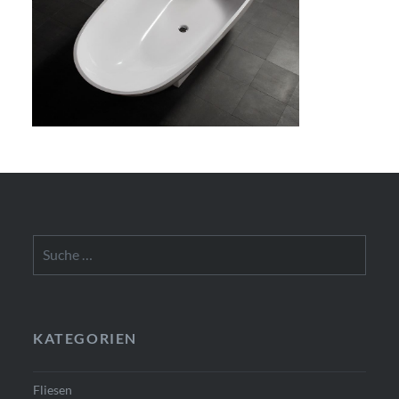
Suche
nach:
KATEGORIEN
Fliesen