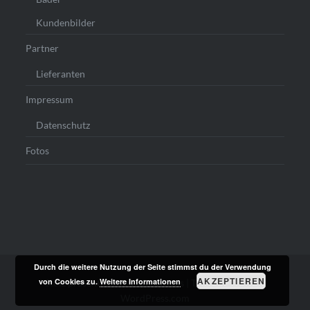
Kundenbilder
Partner
Lieferanten
Impressum
Datenschutz
Fotos
Durch die weitere Nutzung der Seite stimmst du der Verwendung
AKZEPTIEREN
von Cookies zu.
Weitere Informationen
Stolz präsentiert von WordPress
|
Theme: Dyad von
WordPress.com