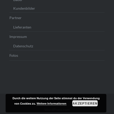
Kundenbilder
Partner
Lieferanten
Impressum
Datenschutz
Fotos
Durch die weitere Nutzung der Seite stimmst du der Verwendung
AKZEPTIEREN
von Cookies zu.
Weitere Informationen
Stolz präsentiert von WordPress
|
Theme: Dyad von
WordPress.com