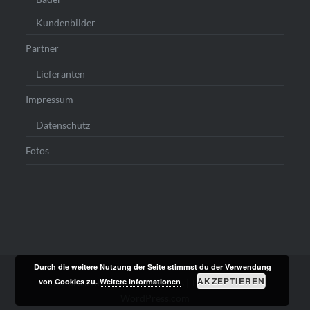
Kundenbilder
Partner
Lieferanten
Impressum
Datenschutz
Fotos
Durch die weitere Nutzung der Seite stimmst du der Verwendung
AKZEPTIEREN
von Cookies zu.
Weitere Informationen
Stolz präsentiert von WordPress
|
Theme: Dyad von
WordPress.com