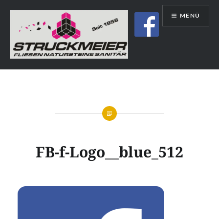
Direkt
MENÜ
zum
Inhalt
Struckmeier | Fliesen | Natursteine |
Sanitär | Immobilien
FB-f-Logo__blue_512