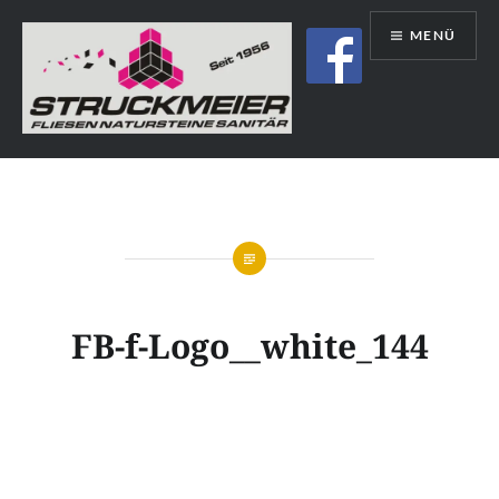
Direkt
MENÜ
zum
Inhalt
Struckmeier | Fliesen | Natursteine |
Sanitär | Immobilien
FB-f-Logo__white_144