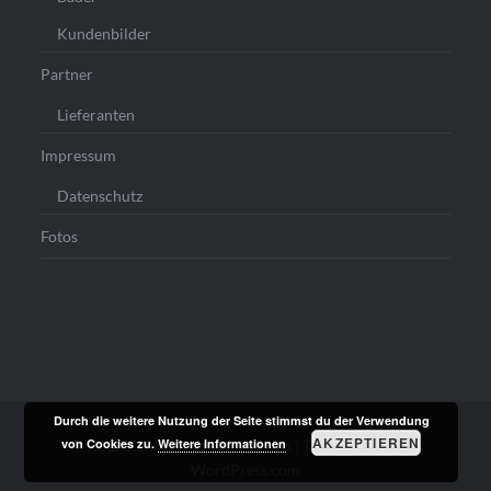
Kundenbilder
Partner
Lieferanten
Impressum
Datenschutz
Fotos
Durch die weitere Nutzung der Seite stimmst du der Verwendung
AKZEPTIEREN
von Cookies zu.
Weitere Informationen
Stolz präsentiert von WordPress
|
Theme: Dyad von
WordPress.com