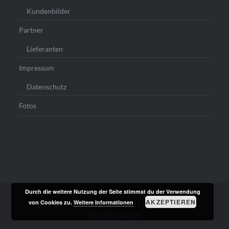
Kundenbilder
Partner
Lieferanten
Impressum
Datenschutz
Fotos
Durch die weitere Nutzung der Seite stimmst du der Verwendung
AKZEPTIEREN
von Cookies zu.
Weitere Informationen
Stolz präsentiert von WordPress
|
Theme: Dyad von
WordPress.com