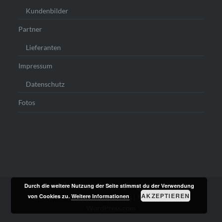
Kundenbilder
Partner
Lieferanten
Impressum
Datenschutz
Fotos
Durch die weitere Nutzung der Seite stimmst du der Verwendung
AKZEPTIEREN
von Cookies zu.
Weitere Informationen
Stolz präsentiert von WordPress
|
Theme: Dyad von
WordPress.com