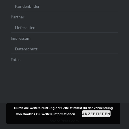
Kundenbilder
Partner
Lieferanten
Impressum
Datenschutz
Fotos
Durch die weitere Nutzung der Seite stimmst du der Verwendung
AKZEPTIEREN
von Cookies zu.
Weitere Informationen
Stolz präsentiert von WordPress
|
Theme: Dyad von
WordPress.com