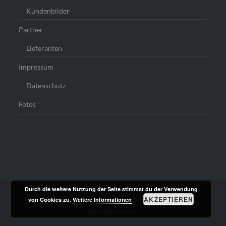
Kundenbilder
Partner
Lieferanten
Impressum
Datenschutz
Fotos
Durch die weitere Nutzung der Seite stimmst du der Verwendung
AKZEPTIEREN
von Cookies zu.
Weitere Informationen
Stolz präsentiert von WordPress
|
Theme: Dyad von
WordPress.com