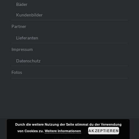
Bäder
Kundenbilder
Partner
Lieferanten
Impressum
Datenschutz
Fotos
Durch die weitere Nutzung der Seite stimmst du der Verwendung
AKZEPTIEREN
von Cookies zu.
Weitere Informationen
Stolz präsentiert von WordPress
|
Theme: Dyad von
WordPress.com