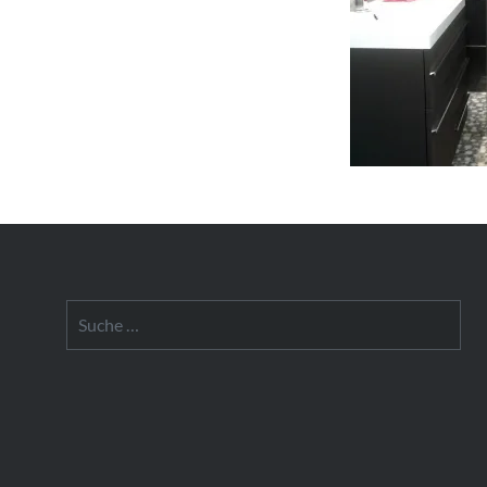
Suche
nach: