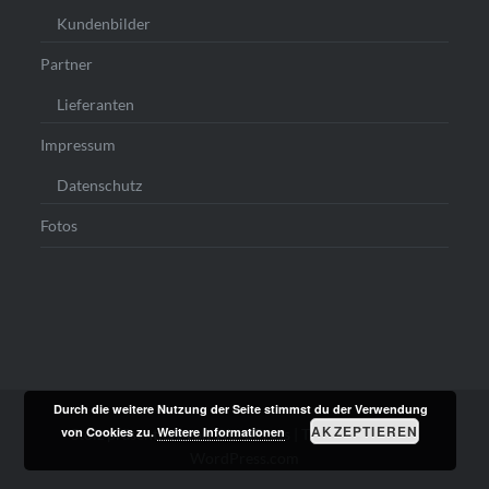
Kundenbilder
Partner
Lieferanten
Impressum
Datenschutz
Fotos
Durch die weitere Nutzung der Seite stimmst du der Verwendung
AKZEPTIEREN
von Cookies zu.
Weitere Informationen
Stolz präsentiert von WordPress
|
Theme: Dyad von
WordPress.com