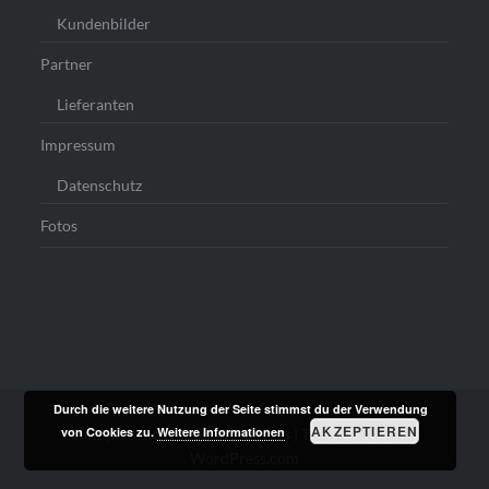
Kundenbilder
Partner
Lieferanten
Impressum
Datenschutz
Fotos
Durch die weitere Nutzung der Seite stimmst du der Verwendung
AKZEPTIEREN
von Cookies zu.
Weitere Informationen
Stolz präsentiert von WordPress
|
Theme: Dyad von
WordPress.com