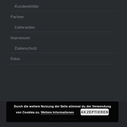
Kundenbilder
Partner
Lieferanten
Impressum
Datenschutz
Fotos
Durch die weitere Nutzung der Seite stimmst du der Verwendung
AKZEPTIEREN
von Cookies zu.
Weitere Informationen
Stolz präsentiert von WordPress
|
Theme: Dyad von
WordPress.com