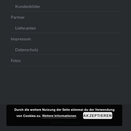
Kundenbilder
Partner
Lieferanten
Impressum
Datenschutz
Fotos
Durch die weitere Nutzung der Seite stimmst du der Verwendung
AKZEPTIEREN
von Cookies zu.
Weitere Informationen
Stolz präsentiert von WordPress
|
Theme: Dyad von
WordPress.com