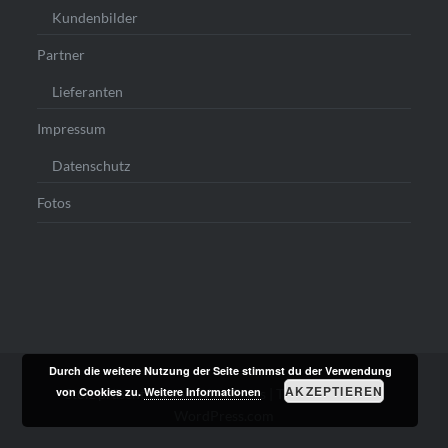
Kundenbilder
Partner
Lieferanten
Impressum
Datenschutz
Fotos
Durch die weitere Nutzung der Seite stimmst du der Verwendung
AKZEPTIEREN
von Cookies zu.
Weitere Informationen
Stolz präsentiert von WordPress
|
Theme: Dyad von
WordPress.com