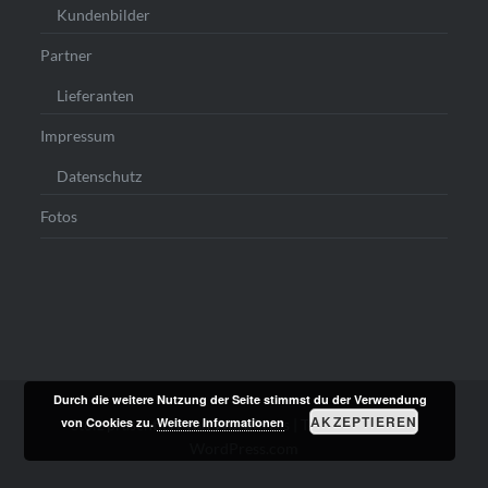
Kundenbilder
Partner
Lieferanten
Impressum
Datenschutz
Fotos
Durch die weitere Nutzung der Seite stimmst du der Verwendung
AKZEPTIEREN
von Cookies zu.
Weitere Informationen
Stolz präsentiert von WordPress
|
Theme: Dyad von
WordPress.com