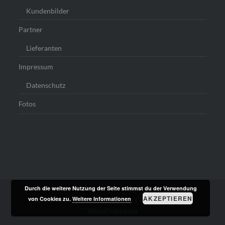
Kundenbilder
Partner
Lieferanten
Impressum
Datenschutz
Fotos
Durch die weitere Nutzung der Seite stimmst du der Verwendung
AKZEPTIEREN
von Cookies zu.
Weitere Informationen
Stolz präsentiert von WordPress
|
Theme: Dyad von
WordPress.com