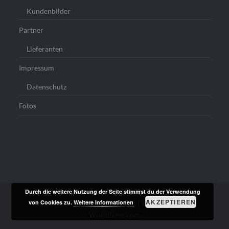
Kundenbilder
Partner
Lieferanten
Impressum
Datenschutz
Fotos
Durch die weitere Nutzung der Seite stimmst du der Verwendung
AKZEPTIEREN
von Cookies zu.
Weitere Informationen
Stolz präsentiert von WordPress
|
Theme: Dyad von
WordPress.com