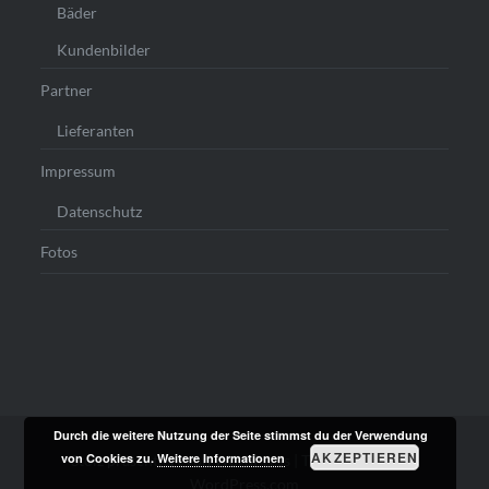
Bäder
Kundenbilder
Partner
Lieferanten
Impressum
Datenschutz
Fotos
Durch die weitere Nutzung der Seite stimmst du der Verwendung
AKZEPTIEREN
von Cookies zu.
Weitere Informationen
Stolz präsentiert von WordPress
|
Theme: Dyad von
WordPress.com