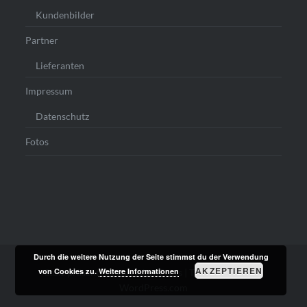
Kundenbilder
Partner
Lieferanten
Impressum
Datenschutz
Fotos
Durch die weitere Nutzung der Seite stimmst du der Verwendung
AKZEPTIEREN
von Cookies zu.
Weitere Informationen
Stolz präsentiert von WordPress
|
Theme: Dyad von
WordPress.com