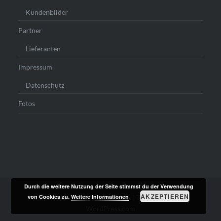
Kundenbilder
Partner
Lieferanten
Impressum
Datenschutz
Fotos
Durch die weitere Nutzung der Seite stimmst du der Verwendung
AKZEPTIEREN
von Cookies zu.
Weitere Informationen
Stolz präsentiert von WordPress
|
Theme: Dyad von
WordPress.com