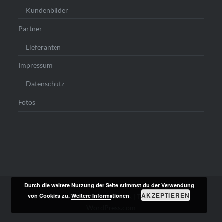
Kundenbilder
Partner
Lieferanten
Impressum
Datenschutz
Fotos
Durch die weitere Nutzung der Seite stimmst du der Verwendung
AKZEPTIEREN
von Cookies zu.
Weitere Informationen
Stolz präsentiert von WordPress
|
Theme: Dyad von
WordPress.com