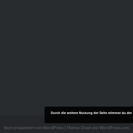
Durch die weitere Nutzung der Seite stimmst du de
Stolz präsentiert von WordPress
|
Theme: Dyad von
WordPress.com