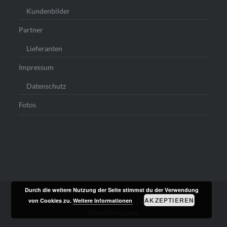
Kundenbilder
Partner
Lieferanten
Impressum
Datenschutz
Fotos
Durch die weitere Nutzung der Seite stimmst du der Verwendung
AKZEPTIEREN
von Cookies zu.
Weitere Informationen
Stolz präsentiert von WordPress
|
Theme: Dyad von
WordPress.com