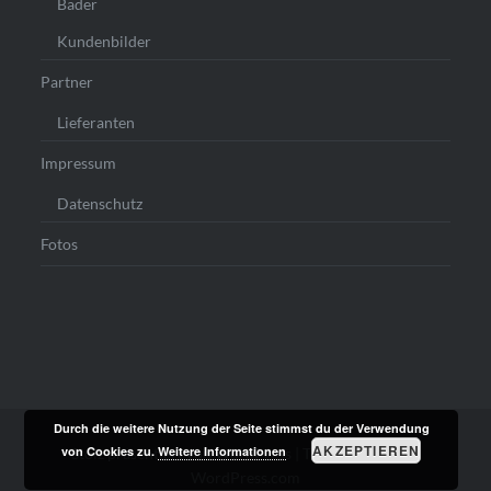
Bäder
Kundenbilder
Partner
Lieferanten
Impressum
Datenschutz
Fotos
Durch die weitere Nutzung der Seite stimmst du der Verwendung
AKZEPTIEREN
von Cookies zu.
Weitere Informationen
Stolz präsentiert von WordPress
|
Theme: Dyad von
WordPress.com