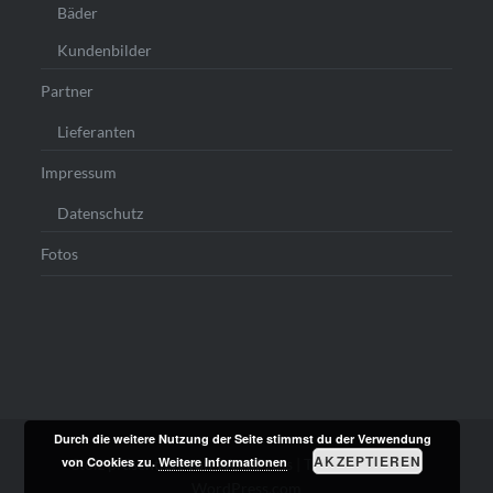
Bäder
Kundenbilder
Partner
Lieferanten
Impressum
Datenschutz
Fotos
Durch die weitere Nutzung der Seite stimmst du der Verwendung
AKZEPTIEREN
von Cookies zu.
Weitere Informationen
Stolz präsentiert von WordPress
|
Theme: Dyad von
WordPress.com