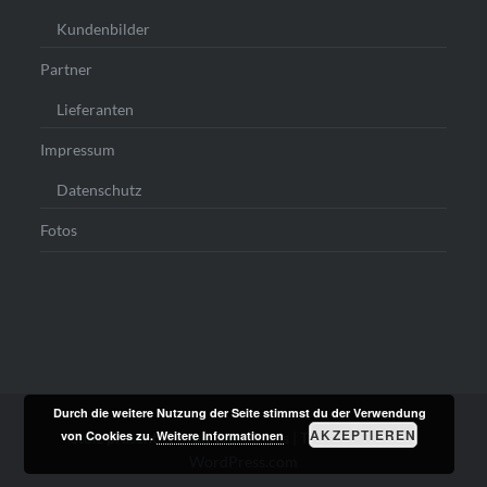
Kundenbilder
Partner
Lieferanten
Impressum
Datenschutz
Fotos
Durch die weitere Nutzung der Seite stimmst du der Verwendung
AKZEPTIEREN
von Cookies zu.
Weitere Informationen
Stolz präsentiert von WordPress
|
Theme: Dyad von
WordPress.com