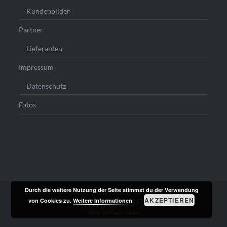
Kundenbilder
Partner
Lieferanten
Impressum
Datenschutz
Fotos
Durch die weitere Nutzung der Seite stimmst du der Verwendung
AKZEPTIEREN
von Cookies zu.
Weitere Informationen
Stolz präsentiert von WordPress
|
Theme: Dyad von
WordPress.com