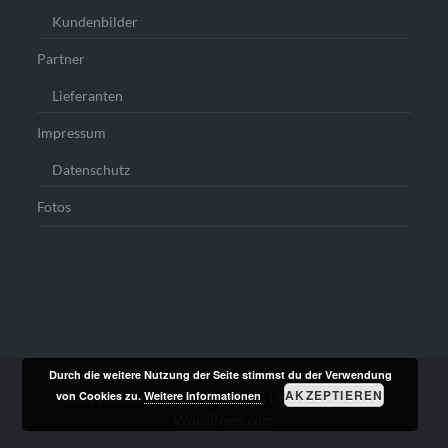
Kundenbilder
Partner
Lieferanten
Impressum
Datenschutz
Fotos
Durch die weitere Nutzung der Seite stimmst du der Verwendung
AKZEPTIEREN
von Cookies zu.
Weitere Informationen
Stolz präsentiert von WordPress
|
Theme: Dyad von
WordPress.com