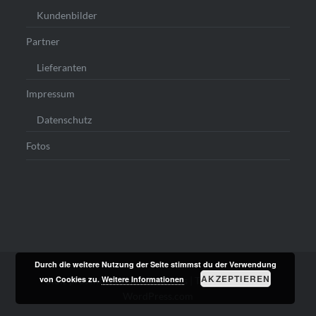
Kundenbilder
Partner
Lieferanten
Impressum
Datenschutz
Fotos
Durch die weitere Nutzung der Seite stimmst du der Verwendung
AKZEPTIEREN
von Cookies zu.
Weitere Informationen
Stolz präsentiert von WordPress
|
Theme: Dyad von
WordPress.com