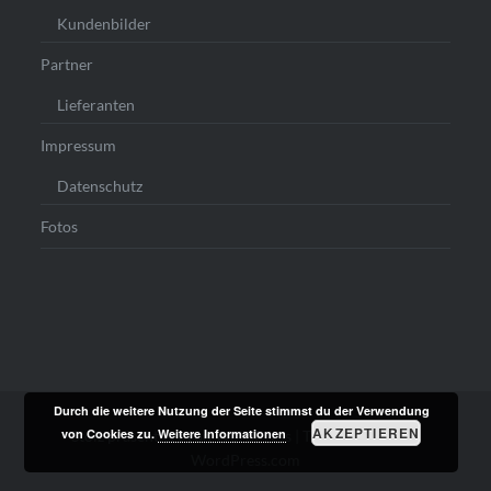
Kundenbilder
Partner
Lieferanten
Impressum
Datenschutz
Fotos
Durch die weitere Nutzung der Seite stimmst du der Verwendung
AKZEPTIEREN
von Cookies zu.
Weitere Informationen
Stolz präsentiert von WordPress
|
Theme: Dyad von
WordPress.com