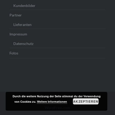
Kundenbilder
Partner
Lieferanten
Impressum
Datenschutz
Fotos
Durch die weitere Nutzung der Seite stimmst du der Verwendung
AKZEPTIEREN
von Cookies zu.
Weitere Informationen
Stolz präsentiert von WordPress
|
Theme: Dyad von
WordPress.com